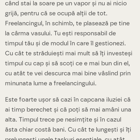
când stai la soare pe un vapor și nu ai nicio
grijă, pentru că se ocupă alții de tot.
Freelancingul, în schimb, te plasează pe tine
la cârma vasului. Tu ești responsabil de
timpul tău și de modul în care îl gestionezi.
Cu cât te străduiești mai mult să îți investeși
timpul cu cap și să scoți ce e mai bun din el,
cu atât te vei descurca mai bine vâslind prin
minunata lume a freelancingului.
Este foarte ușor să cazi în capcana iluziei că
ai timp berechet și că poți să mai amâni una
alta. Timpul trece pe nesimțite și în cazul
ăsta chiar costă bani. Cu cât te lungești și îți
prelungești unele taskuri esențiale, cu atât