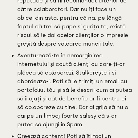
reputație și să fii recomandat ulterior de
către colaboratori. Dar nu îți face un
obicei din asta, pentru că na, pe lângă
faptul că tre' să pape și gurița ta, există
riscul să le dai acelor clienților o impresie
greșită despre valoarea muncii tale.
Aventurează-te în nemărginirea
internetului și caută clienți cu care ți-ar
plăcea să colaborezi. Stalkerește-i și
abordează-i. Poți să le trimiți un email cu
portofoliul tău și să le descrii cum ai putea
să îi ajuți și cât de benefic ar fi pentru ei
să colaboreze cu tine. Dar ai grijă să nu o
dai pe un limbaj foarte salesy că s-ar
putea să ajungi în Spam.
Creează content! Poți să îți faci un