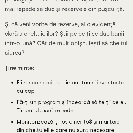
mai repede se duc și rezervele din pușculiță.
Și că veni vorba de rezerve, ai o evidență
clară a cheltuielilor? Știi pe ce ți se duc banii
într-o lună? Cât de mult obișnuiești să cheltui
aiurea?
Ține minte:
Fii responsabil cu timpul tău și investește-l
cu cap
Fă-ți un program și încearcă să te ții de el.
Timpul zboară repede.
Monitorizează-ți los dinerito$ și mai taie
din cheltuielile care nu sunt necesare.