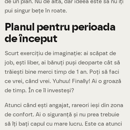
de un plan. Nu de alta, dar ideea este să nu îți
pui singur bețe în roate.
Planul pentru perioada
de început
Scurt exercițiu de imaginație: ai scăpat de
job, ești liber, ai bănuți puși deoparte cât să
trăiești bine merci timp de 1 an. Poți să faci
ce vrei, când vrei. Yuhuu! Finally! Ai o groază
de timp. În ce îl investeși?
Atunci când ești angajat, rareori ieși din zona
de confort. Ai o siguranță și nu prea trebuie
să îți bați capul cu mare lucru. Este ca atunci