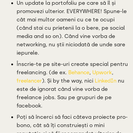
Un update la portofoliu pe care să îl și
promovezi ulterior. EVERYWHERE! Spune-le
cât mai multor oameni cu ce te ocupi
(când stai cu prietenii la o bere, pe social
media and so on). Când vine vorba de
networking, nu știi niciodată de unde sare
iepurele.
Înscrie-te pe site-uri create special pentru
freelancing. (de ex.
Behance
,
Upwork
,
freelancer
). Și by the way, nici
LinkedIn
nu
este de ignorat când vine vorba de
freelance jobs. Sau pe grupuri de pe
facebook.
Poți să încerci să faci câteva proiecte pro-
bono, cât să îți construiești o mini