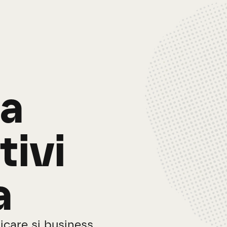
a
tivi
a
nicare și business