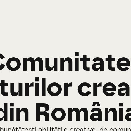
Comunitate
turilor crea
din Români
bunătățești abilitățile creative, de comu