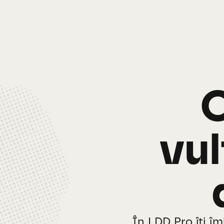
vul
În LDD Pro îți îm