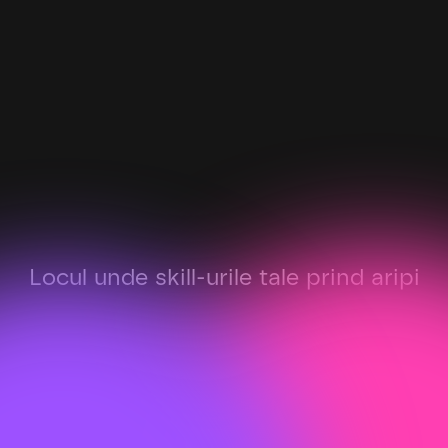
Locul unde skill-urile tale prind aripi