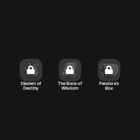
Diadem of
The Book of
Pandora's
Destiny
Wisdom
Box