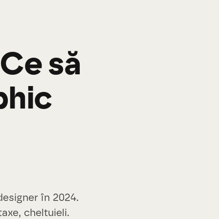
 Ce să
phic
designer în 2024.
xe, cheltuieli.