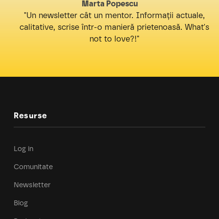
Marta Popescu
"Un newsletter cât un mentor. Informații actuale,
calitative, scrise într-o manieră prietenoasă. What's
not to love?!"
Resurse
Log in
Comunitate
Newsletter
Blog