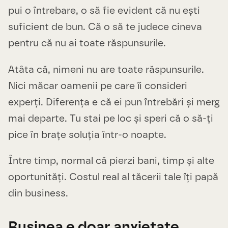
pui o întrebare, o să fie evident că nu ești
suficient de bun. Că o să te judece cineva
pentru că nu ai toate răspunsurile.
Atâta că, nimeni nu are toate răspunsurile.
Nici măcar oamenii pe care îi consideri
experți. Diferența e că ei pun întrebări și merg
mai departe. Tu stai pe loc și speri că o să-ți
pice în brațe soluția într-o noapte.
Între timp, normal că pierzi bani, timp și alte
oportunități. Costul real al tăcerii tale îți papă
din business.
Rușinea e doar anxietate