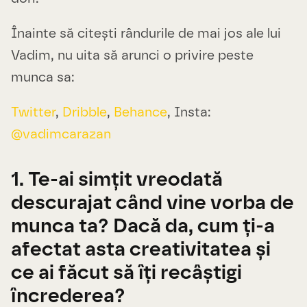
Înainte să citești rândurile de mai jos ale lui
Vadim, nu uita să arunci o privire peste
munca sa:
Twitter
,
Dribble
,
Behance
, Insta:
@vadimcarazan
1. Te-ai simțit vreodată
descurajat când vine vorba de
munca ta? Dacă da, cum ți-a
afectat asta creativitatea și
ce ai făcut să îți recâștigi
încrederea?