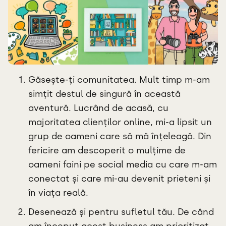
Găsește-ți comunitatea. Mult timp m-am
simțit destul de singură în această
aventură. Lucrând de acasă, cu
majoritatea clienților online, mi-a lipsit un
grup de oameni care să mă înțeleagă. Din
fericire am descoperit o mulțime de
oameni faini pe social media cu care m-am
conectat și care mi-au devenit prieteni și
în viața reală.
Desenează și pentru sufletul tău. De când
am început acest business am prioritizat