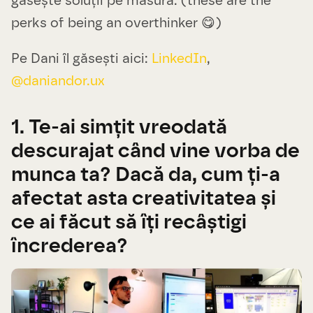
găsește soluții pe măsură. (these are the
perks of being an overthinker 😋)
Pe Dani îl găsești aici:
LinkedIn
,
@daniandor.ux
1. Te-ai simțit vreodată
descurajat când vine vorba de
munca ta? Dacă da, cum ți-a
afectat asta creativitatea și
ce ai făcut să îți recâștigi
încrederea?