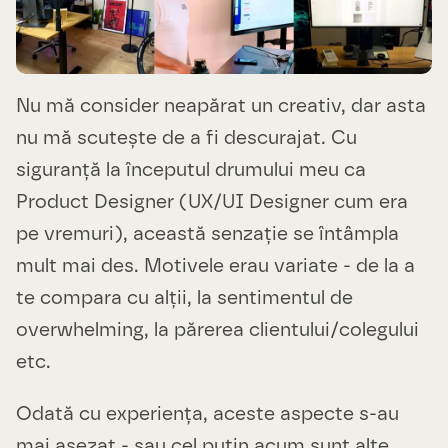
Nu mă consider neapărat un creativ, dar asta
nu mă scutește de a fi descurajat. Cu
siguranță la începutul drumului meu ca
Product Designer (UX/UI Designer cum era
pe vremuri), această senzație se întâmpla
mult mai des. Motivele erau variate - de la a
te compara cu alții, la sentimentul de
overwhelming, la părerea clientului/colegului
etc.
Odată cu experiența, aceste aspecte s-au
mai așezat - sau cel puțin acum sunt alte