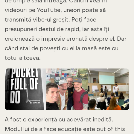
de umple sala întreagă. Când îl vezi în
videouri pe YouTube, uneori poate să
transmită vibe-ul greșit. Poți face
presupuneri destul de rapid, iar asta îți
creionează o impresie eronată despre el. Dar
când stai de povești cu el la masă este cu
totul altceva.
A fost o experiență cu adevărat inedită.
Modul lui de a face educație este out of this