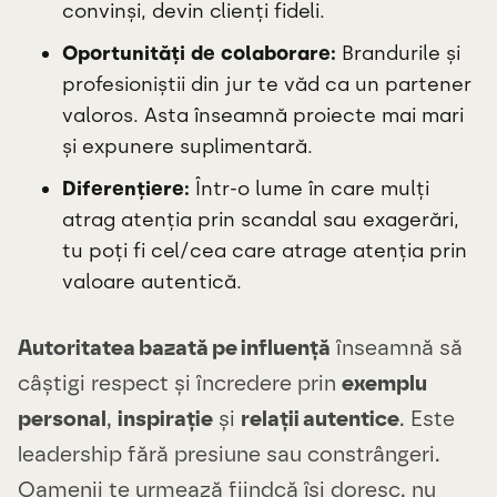
convinși, devin clienți fideli.
Oportunități de colaborare:
Brandurile și
profesioniștii din jur te văd ca un partener
valoros. Asta înseamnă proiecte mai mari
și expunere suplimentară.
Diferențiere:
Într-o lume în care mulți
atrag atenția prin scandal sau exagerări,
tu poți fi cel/cea care atrage atenția prin
valoare autentică.
Autoritatea bazată pe influență
înseamnă să
câștigi respect și încredere prin
exemplu
personal
,
inspirație
și
relații autentice
. Este
leadership fără presiune sau constrângeri.
Oamenii te urmează fiindcă își doresc, nu