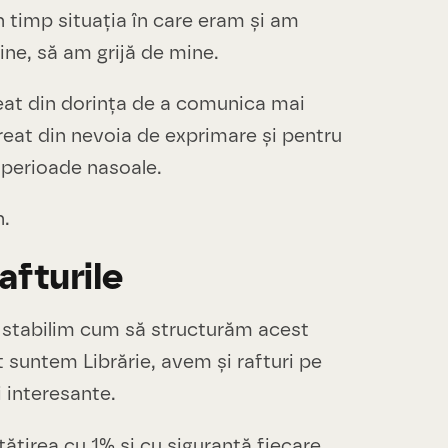
n timp situația în care eram și am
ine, să am grijă de mine.
eat din dorința de a comunica mai
creat din nevoia de exprimare și pentru
i perioade nasoale.
n.
afturile
 stabilim cum să structurăm acest
 suntem Librărie, avem și rafturi pe
i interesante.
ățirea cu 1% și cu siguranță fiecare