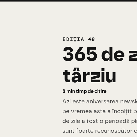
EDIȚIA 48
365 de z
târziu
8
min timp de citire
Azi este aniversarea newsl
pe vremea asta a încolțit 
de zile a fost o perioadă p
sunt foarte recunoscător că 