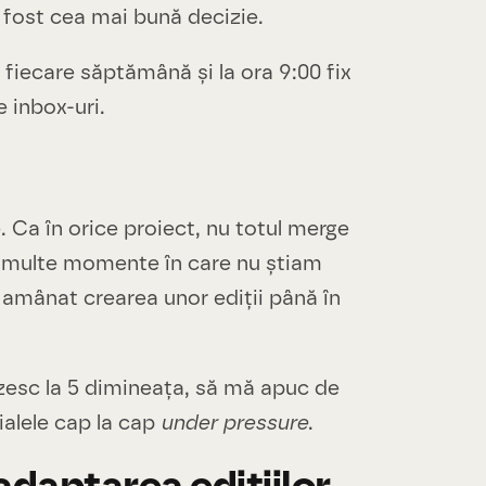
 fost cea mai bună decizie.
fiecare săptămână și la ora 9:00 fix
e inbox-uri.
e. Ca în orice proiect, nu totul merge
 multe momente în care nu știam
 amânat crearea unor ediții până în
zesc la 5 dimineața, să mă apuc de
ialele cap la cap
under pressure
.
 adaptarea edițiilor