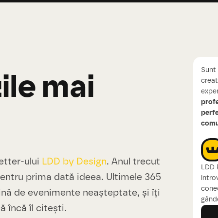
Sunt 
ile mai
creat
exper
profe
perfe
comun
etter-ului
LDD by Design
. Anul trecut
LDD 
pentru prima dată ideea. Ultimele 365
introv
conec
lină de evenimente neașteptate, și îți
gânde
încă îl citești.