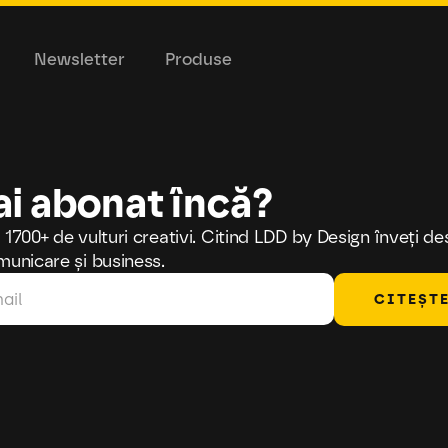
Newsletter
Produse
ai abonat încă?
 1700+ de vulturi creativi. Citind LDD by Design înveți d
municare și business.