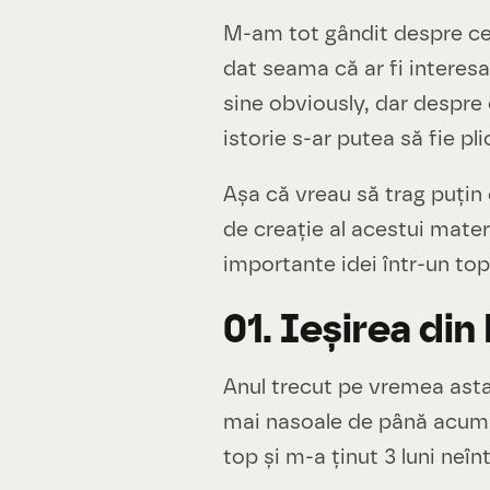
M-am tot gândit despre ce 
dat seama că ar fi interes
sine obviously, dar despr
istorie s-ar putea să fie plic
Așa că vreau să trag puțin 
de creație al acestui mater
importante idei într-un top
01. Ieșirea di
Anul trecut pe vremea asta 
mai nasoale de până acum.
top și m-a ținut 3 luni neîn