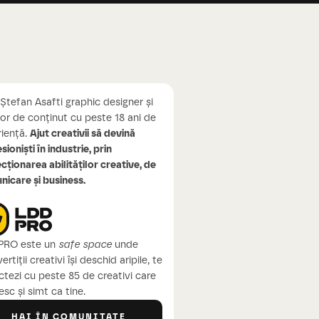
Ștefan Asafti graphic designer și
or de conținut cu peste 18 ani de
iență.
Ajut creativii să devină
sioniști în industrie, prin
cționarea abilităților creative, de
icare și business.
PRO este un
safe space
unde
ertiții creativi își deschid aripile, te
tezi cu peste 85 de creativi care
sc și simt ca tine.
HAI ÎN COMUNITATE