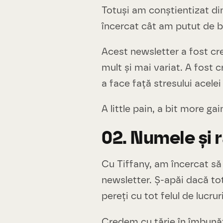
Totuși am conștientizat di
încercat cât am putut de b
Acest newsletter a fost cr
mult și mai variat. A fost 
a face față stresului acele
A little pain, a bit more gai
02. Numele și r
Cu Tiffany, am încercat să
newsletter. Ș-apăi dacă tot
pereți cu tot felul de lucrur
Credem cu tărie în îmbunăt